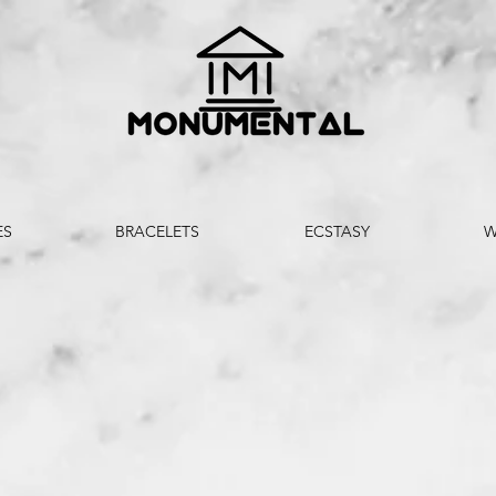
ES
BRACELETS
ECSTASY
W