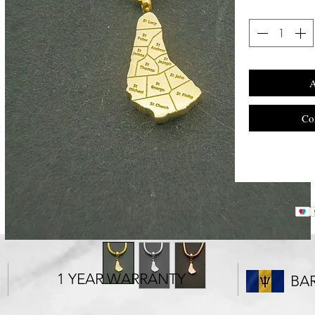
A
Co
1 YEAR WARRANTY
BA