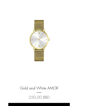
Gold and White AMOR
Prix
250,00 BBD