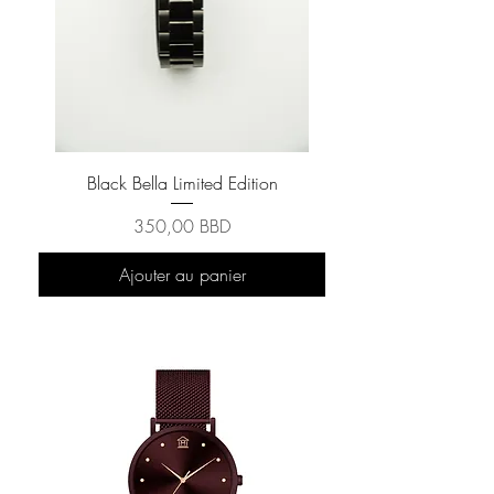
Black Bella Limited Edition
Prix
350,00 BBD
Ajouter au panier